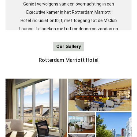
Geniet vervolgens van een overnachting in een
Executive kamer in het Rotterdam Marriott
Hotel inclusief ontbijt, met toegang tot de M Club
Lounge. Te boeken met uitzondering op zondag en
maandag.
Our Gallery
Voor meer informatie en reserveringen kunt u contact
Rotterdam Marriott Hotel
opnemen met de afdeling Reserveringen van Het
Rotterdam Marriott Hotel via 010 430 2222 of via
reservations@marriottrotterdam.com
'Gourmet Pack
age Deal'
Hotelarrangem
ent met restaur
ant The Millèn
*
" href="" targ
et="_blank">